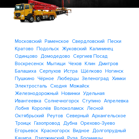
Московский
Раменское
Свердловский
Пески
Кратово
Подольск
Жуковский
Калининец
Одинцово
Домодедово
Сергиев Посад
Воскресенск
Мытищи
Чехов
Клин
Дмитров
Балашиха
Серпухов
Истра
Щёлково
Ногинск
Пушкино
Чёрное
Люберцы
Зеленоград
Химки
Электросталь
Сходня
Можайск
Железнодорожный
Новинки
Удельная
Ивантеевка
Солнечногорск
Ступино
Апрелевка
Лобня
Королёв
Волоколамск
Лесной
Октябрьский
Реутов
Северный
Архангельское
Троицк
Газопровод
Дубна
Орехово-Зуево
Егорьевск
Красногорск
Видное
Долгопрудный
Кашира
Дзержинский
Руза
Бронницы