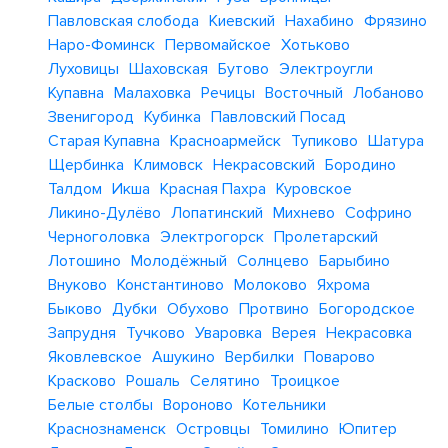
Павловская слобода
Киевский
Нахабино
Фрязино
Наро-Фоминск
Первомайское
Хотьково
Луховицы
Шаховская
Бутово
Электроугли
Купавна
Малаховка
Речицы
Восточный
Лобаново
Звенигород
Кубинка
Павловский Посад
Старая Купавна
Красноармейск
Тупиково
Шатура
Щербинка
Климовск
Некрасовский
Бородино
Талдом
Икша
Красная Пахра
Куровское
Ликино-Дулёво
Лопатинский
Михнево
Софрино
Черноголовка
Электрогорск
Пролетарский
Лотошино
Молодёжный
Солнцево
Барыбино
Внуково
Константиново
Молоково
Яхрома
Быково
Дубки
Обухово
Протвино
Богородское
Запрудня
Тучково
Уваровка
Верея
Некрасовка
Яковлевское
Ашукино
Вербилки
Поварово
Красково
Рошаль
Селятино
Троицкое
Белые столбы
Вороново
Котельники
Краснознаменск
Островцы
Томилино
Юпитер