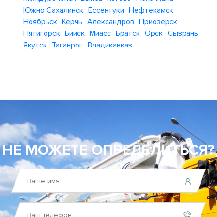
Южно Сахалинск
Ессентуки
Нефтекамск
Ноябрьск
Керчь
Александров
Приозерск
Пятигорск
Бийск
Миасс
Братск
Орск
Сызрань
Якутск
Таганрог
Владикавказ
НЕ МОЖЕТЕ ОПРЕДЕЛИТЬСЯ?