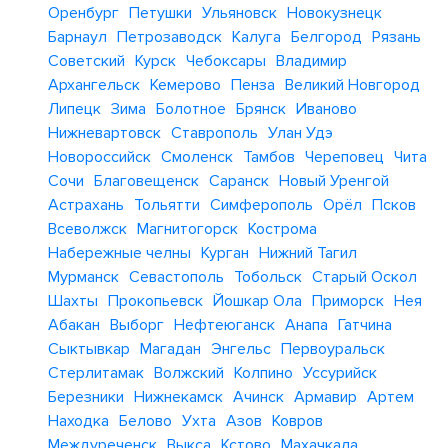
Оренбург
Петушки
Ульяновск
Новокузнецк
Барнаул
Петрозаводск
Калуга
Белгород
Рязань
Советский
Курск
Чебоксары
Владимир
Архангельск
Кемерово
Пенза
Великий Новгород
Липецк
Зима
Болотное
Брянск
Иваново
Нижневартовск
Ставрополь
Улан Удэ
Новороссийск
Смоленск
Тамбов
Череповец
Чита
Сочи
Благовещенск
Саранск
Новый Уренгой
Астрахань
Тольятти
Симферополь
Орёл
Псков
Всеволжск
Магнитогорск
Кострома
Набережные челны
Курган
Нижний Тагил
Мурманск
Севастополь
Тобольск
Старый Оскол
Шахты
Прокопьевск
Йошкар Ола
Приморск
Нея
Абакан
Выборг
Нефтеюганск
Анапа
Гатчина
Сыктывкар
Магадан
Энгельс
Первоуральск
Стерлитамак
Волжский
Колпино
Уссурийск
Березники
Нижнекамск
Ачинск
Армавир
Артем
Находка
Белово
Ухта
Азов
Ковров
Междуреченск
Выкса
Кстово
Махачкала