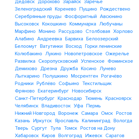
Дедовск
Дорохово
Зарайск
Заречье
Зеленоградский
Коренево
Пущино
Рождествено
Серебрянные пруды
Фосфоритный
Авсюнино
Высоковск
Кокошкино
Коммунарка
Любучаны
Марфино
Монино
Рассудово
Столбовая
Хорлово
Алабино
Андреевка
Барвиха
Белоозерский
Белоомут
Ватутинки
Восход
Горки ленинские
Колюбакино
Лукино
Новопетровское
Ожерелье
Развилка
Скоропусковский
Успенское
Фоминское
Демихово
Дрезна
Дружба
Косино
Лунево
Лыткарино
Полушкино
Мосрентген
Рогачёво
Родники
Рублёво
Софьино
Текстильщик
Фряново
Екатеринбург
Новосибирск
Санкт-Петербург
Краснодар
Тюмень
Красноярск
Челябинск
Владивосток
Уфа
Пермь
Нижний Новгород
Воронеж
Самара
Омск
Ростов
Казань
Иркутск
Ярославль
Калининград
Вологда
Тверь
Сургут
Тула
Томск
Ростов на Дону
Хабаровск
Киров
Волгоград
Ижевск
Саратов