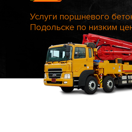
Услуги поршневого бето
Подольске по низким це