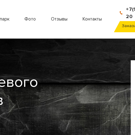
+7(
20
парк
Фото
Отзывы
Контакты
Заказ
евого
в